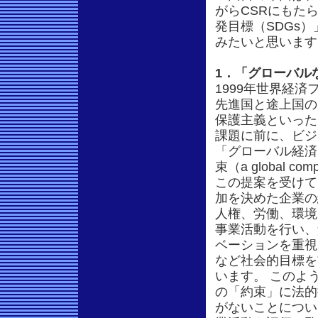
がらCSRにもた
発目標（SDGs
みたいと思います
1．「グローバルな約
1999年世界経済
先進国と途上国の
保護主義といった
課題に前に、ビジ
「グローバル経済
束（a global 
この提案を受けて、
加を決めた企業の
人権、労働、環境
事業活動を行い、
ベーションを重視
など社会的目標を
います。 このよ
の「約束」に法的
がないことについ