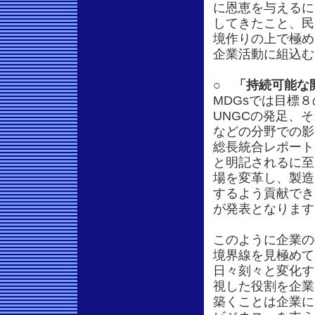
に恩恵を与えるに
してきたこと、民
境作りの上で極め
企業活動に組込む
○ 「持続可能な
MDGsでは目標
UNGCの発足、
などの分野での影
総長統合レポート（
と明記されるに至
場を変革し、製造
するよう貢献でき
が発表となります
このように企業の
境界線を見極めて
日々刻々と変化す
視した役割を企業
築くことは企業に