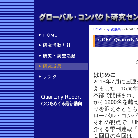
HOME
<
研究成果
< GCRC Qua
GCRC Quarterly
はじめに
2015年7月に国
えました。15周年
本部で開催され、
から1200名を
りを迎えるととも
ローバル・コンパ
ぞれの視点で、U
介する季刊連載「G
１回目の今回は、