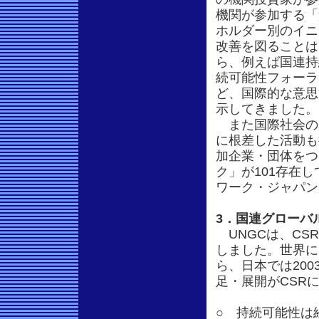
機関が参加する「
ホルダー別のイニ
改善を図ることは
ら、例えば国連持
続可能性フォーラム(Co
ど、国際的な意思
示してきました。
また国際社会の
に根差した活動も
加企業・団体をつ
ク」が101存在し
ワーク・ジャパン
3．国連グローバ
UNGCは、CS
しました。世界に
ら、日本では200
足・展開がCSR
○ 持続可能性は