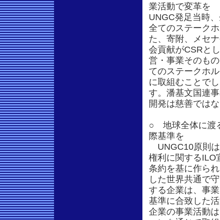
業活動で変革を
UNGC発足当時
全てのステークホ
た、寄附、メセナ
会貢献がCSRと
営・事業そのもの
てのステークホル
に取組むことでし
す。潘基文国連事
開発は慈善ではな
○ 地球全体に渡
際基準を
UNGC10原則
権利に関するIL
条約を基に作られ
した世界共通で守
する企業は、事業
基準に合致した活
企業の事業活動は