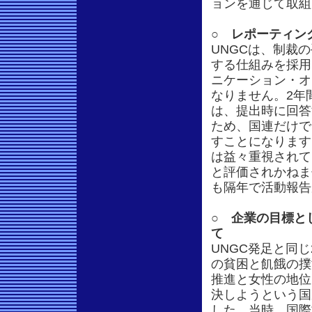
ョンを通じて取組
○ レポーティン
UNGCは、制裁
する仕組みを採用
ニケーション・オ
なりません。2年
は、提出時に回答
ため、国連だけで
すことになります
は益々重視されて
と評価されかねま
も隔年で活動報告
○ 企業の目標と
て
UNGC発足と同じ
の貧困と飢餓の撲
推進と女性の地位
決しようという国
した。当時、国際