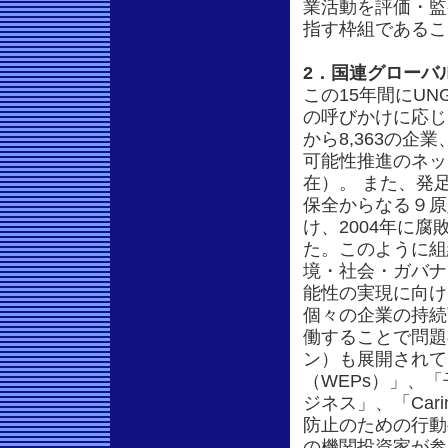
業活動を評価・監
指す枠組であるこ
2．国連グローバ
この15年間にUN
の呼びかけに応じ
から8,363の企
可能性推進のネッ
在）。 また、発
保全からなる９原
け、2004年に
た。このように組
境・社会・ガバナ
能性の実現に向け
個々の企業の持続
働することで問題
ン）も展開されて
（WEPs）」、
ジネス」、「Cari
防止のための行動
の機関投資家が参