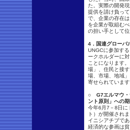
た。実際の開発現
提供を請け負って
で、企業の存在は
を企業が取組むべ
の担い手として位
4．国連グローバ
UNGCに参加す
ークホルダーに対
ことになります。
場」、住民と接す
場、市場、地域」
寄せられています
○ G7エルマウ
ント原則」への期
今年6月7－8日
ト）が開催されまし
イニシアチブであ
経済的な参画は貧