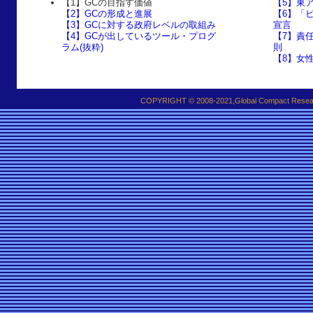
【1】GCの目指す価値
【5】東
【2】GCの形成と進展
【6】「
【3】GCに対する政府レベルの取組み
宣言
【4】GCが出しているツール・プログ
【7】責
ラム(抜粋)
則
【8】女
COPYRIGHT © 2008-2021,Global Compact Researc