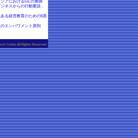
アジアにおけるGCの展開
ビジネスからの行動要請」
任ある経営教育のための6原
性のエンパワメント原則
h Center.All Rights Reserved