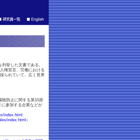
を列挙した文書である。
界人権宣言、労働における
ら採られていて、広く世界
腐敗防止に関する第10原
Ｃに参加する企業などが
s/index.html
ples/index.html
）