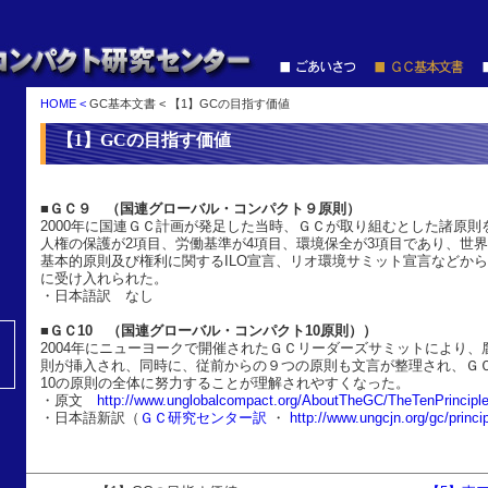
HOME <
GC基本文書 < 【1】GCの目指す価値
【1】GCの目指す価値
■ＧＣ９ （国連グローバル・コンパクト９原則）
2000年に国連ＧＣ計画が発足した当時、ＧＣが取り組むとした諸原則
人権の保護が2項目、労働基準が4項目、環境保全が3項目であり、世
基本的原則及び権利に関するILO宣言、リオ環境サミット宣言などか
に受け入れられた。
・日本語訳 なし
■ＧＣ10 （国連グローバル・コンパクト10原則））
2004年にニューヨークで開催されたＧＣリーダーズサミットにより、
則が挿入され、同時に、従前からの９つの原則も文言が整理され、Ｇ
10の原則の全体に努力することが理解されやすくなった。
・原文
http://www.unglobalcompact.org/AboutTheGC/TheTenPrinciple
・日本語新訳（
ＧＣ研究センター訳
・
http://www.ungcjn.org/gc/princi