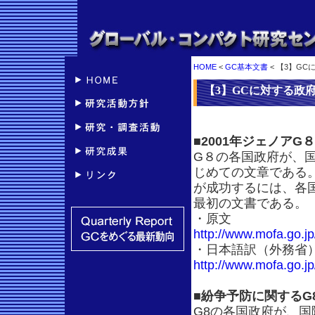
HOME
<
GC基本文書
< 【3】G
【3】GCに対する政
■2001年ジェノア
G８の各国政府が、
じめての文章である
が成功するには、各
最初の文書である。
・原文
http://www.mofa.go.j
・日本語訳（外務省
http://www.mofa.go.j
■紛争予防に関するG
G8の各国政府が、