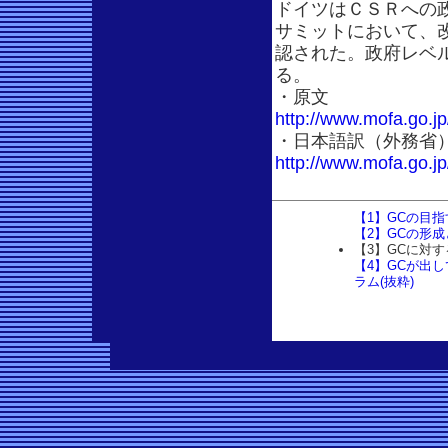
ドイツはＣＳＲへの
サミットにおいて、
認された。政府レベ
る。
・原文
http://www.mofa.go.j
・日本語訳（外務省
http://www.mofa.go.j
【1】GCの目
【2】GCの形
【3】GCに対
【4】GCが出
ラム(抜粋)