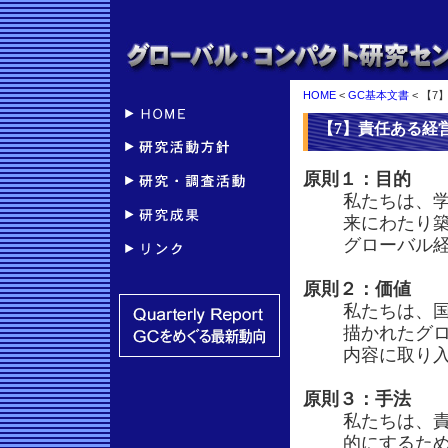
HOME
<
GC基本文書
< 【
【7】責任ある経
原則１：目的
私たちは、
来にわたり
グローバル
原則２：価値
私たちは、
描かれたグ
内容に取り
原則３：手法
私たちは、
的にするた