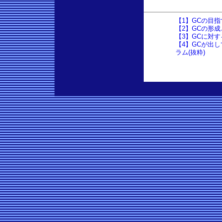
【1】GCの目
【2】GCの形
【3】GCに対
【4】GCが出
ラム(抜粋)